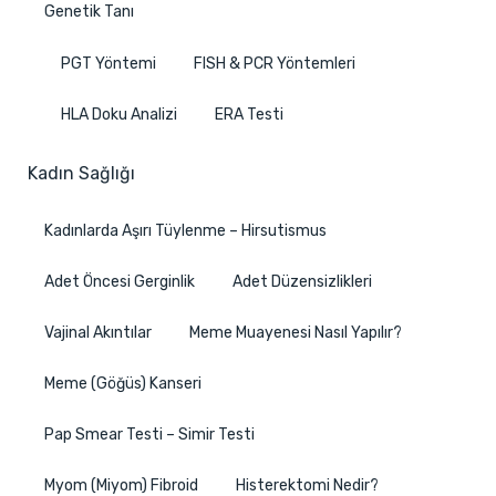
Genetik Tanı
PGT Yöntemi
FISH & PCR Yöntemleri
HLA Doku Analizi
ERA Testi
Kadın Sağlığı
Kadınlarda Aşırı Tüylenme – Hirsutismus
Adet Öncesi Gerginlik
Adet Düzensizlikleri
Vajinal Akıntılar
Meme Muayenesi Nasıl Yapılır?
Meme (Göğüs) Kanseri
Pap Smear Testi – Simir Testi
Myom (Miyom) Fibroid
Histerektomi Nedir?