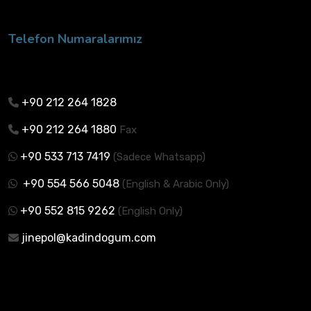
Telefon Numaralarımız
+90 212 264 1828
+90 212 264 1880
Fax
+90 533 713 7419
(Sadece Whatsapp)
+90 554 566 5048
(English & Arabic Only)
+90 552 815 9262
(English Only)
jinepol@kadindogum.com