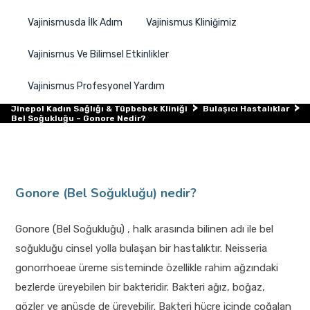
Vajinismusda İlk Adım
Vajinismus Kliniğimiz
Vajinismus Ve Bilimsel Etkinlikler
Vajinismus Profesyonel Yardım
>
>
Jinepol Kadın Sağlığı & Tüpbebek Kliniği
Bulaşıcı Hastalıklar
Bel Soğukluğu – Gonore Nedir?
Gonore (Bel Soğukluğu) nedir?
Gonore (Bel Soğukluğu) , halk arasında bilinen adı ile bel
soğukluğu cinsel yolla bulaşan bir hastalıktır. Neisseria
gonorrhoeae üreme sisteminde özellikle rahim ağzındaki
bezlerde üreyebilen bir bakteridir. Bakteri ağız, boğaz,
gözler ve anüsde de üreyebilir. Bakteri hücre içinde çoğalan