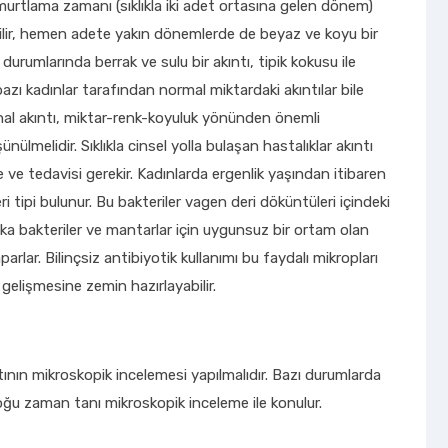
 Yumurtlama zamanı (sıklıkla iki adet ortasına gelen dönem)
bilir, hemen adete yakın dönemlerde de beyaz ve koyu bir
s durumlarında berrak ve sulu bir akıntı, tipik kokusu ile
k bazı kadınlar tarafından normal miktardaki akıntılar bile
inal akıntı, miktar-renk-koyuluk yönünden önemli
nülmelidir. Sıklıkla cinsel yolla bulaşan hastalıklar akıntı
 ve tedavisi gerekir. Kadınlarda ergenlik yaşından itibaren
ri tipi bulunur. Bu bakteriler vagen deri döküntüleri içindeki
aşka bakteriler ve mantarlar için uygunsuz bir ortam olan
arlar. Bilinçsiz antibiyotik kullanımı bu faydalı mikropları
elişmesine zemin hazırlayabilir.
ının mikroskopik incelemesi yapılmalıdır. Bazı durumlarda
çoğu zaman tanı mikroskopik inceleme ile konulur.