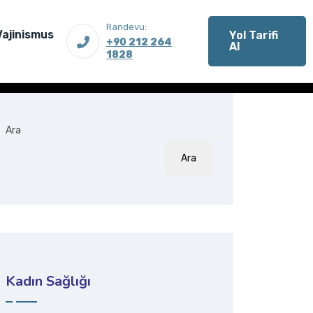
Randevu:
Vajinismus
Yol Tarifi
+90 212 264
Al
1828
Ara
Ara
Kadın Sağlığı