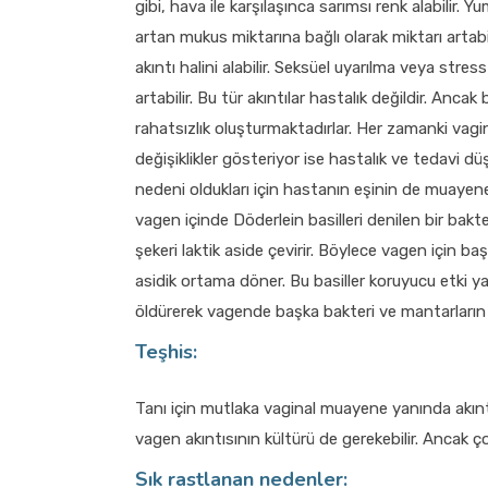
gibi, hava ile karşılaşınca sarımsı renk alabilir.
artan mukus miktarına bağlı olarak miktarı arta
akıntı halini alabilir. Seksüel uyarılma veya stres
artabilir. Bu tür akıntılar hastalık değildir. Anca
rahatsızlık oluşturmaktadırlar. Her zamanki vag
değişiklikler gösteriyor ise hastalık ve tedavi düşü
nedeni oldukları için hastanın eşinin de muayene
vagen içinde Döderlein basilleri denilen bir bakte
şekeri laktik aside çevirir. Böylece vagen için b
asidik ortama döner. Bu basiller koruyucu etki yap
öldürerek vagende başka bakteri ve mantarların g
Teşhis:
Tanı için mutlaka vaginal muayene yanında akınt
vagen akıntısının kültürü de gerekebilir. Ancak 
Sık rastlanan nedenler: