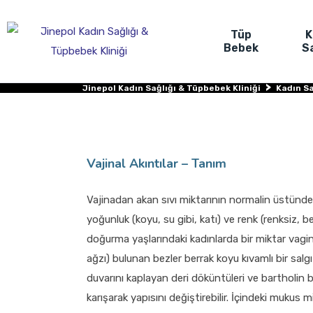
Tüp
K
Bebek
Sa
>
Jinepol Kadın Sağlığı & Tüpbebek Kliniği
Kadın Sa
Vajinal Akıntılar – Tanım
Vajinadan akan sıvı miktarının normalin üstünde 
yoğunluk (koyu, su gibi, katı) ve renk (renksiz, beya
doğurma yaşlarındaki kadınlarda bir miktar vagina
ağzı) bulunan bezler berrak koyu kıvamlı bir salgı
duvarını kaplayan deri döküntüleri ve bartholin be
karışarak yapısını değiştirebilir. İçindeki mukus m