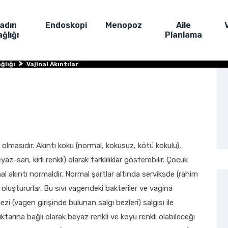
adın
Endoskopi
Menopoz
Aile
ğlığı
Planlama
>
ğlığı
Vajinal Akıntılar
olmasıdır. Akıntı koku (normal, kokusuz, kötü kokulu),
z-sarı, kirli renkli) olarak farklılıklar gösterebilir. Çocuk
l akıntı normaldir. Normal şartlar altında serviksde (rahim
 oluştururlar. Bu sıvı vagendeki bakteriler ve vagina
zi (vagen girişinde bulunan salgı bezleri) salgısı ile
iktarına bağlı olarak beyaz renkli ve koyu renkli olabileceği