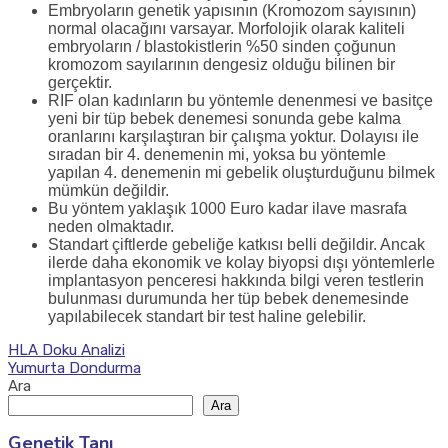
Embryoların genetik yapısının (Kromozom sayısının)
normal olacağını varsayar. Morfolojik olarak kaliteli
embryoların / blastokistlerin %50 sinden çoğunun
kromozom sayılarının dengesiz olduğu bilinen bir
gerçektir.
RIF olan kadınların bu yöntemle denenmesi ve basitçe
yeni bir tüp bebek denemesi sonunda gebe kalma
oranlarını karşılaştıran bir çalışma yoktur. Dolayısı ile
sıradan bir 4. denemenin mi, yoksa bu yöntemle
yapılan 4. denemenin mi gebelik oluşturduğunu bilmek
mümkün değildir.
Bu yöntem yaklaşık 1000 Euro kadar ilave masrafa
neden olmaktadır.
Standart çiftlerde gebeliğe katkısı belli değildir. Ancak
ilerde daha ekonomik ve kolay biyopsi dışı yöntemlerle
implantasyon penceresi hakkında bilgi veren testlerin
bulunması durumunda her tüp bebek denemesinde
yapılabilecek standart bir test haline gelebilir.
Yazı
HLA Doku Analizi
Yumurta Dondurma
gezinmesi
Ara
Ara
Genetik Tanı