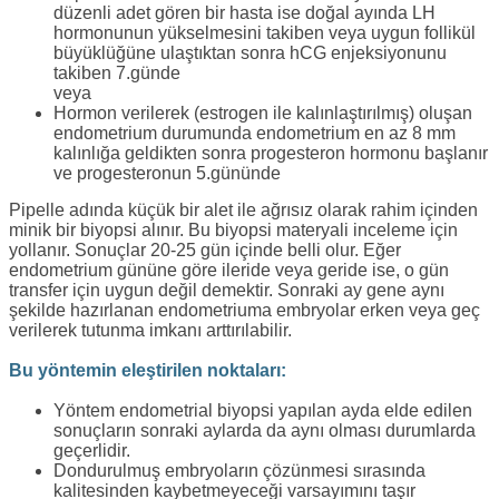
düzenli adet gören bir hasta ise doğal ayında LH
hormonunun yükselmesini takiben veya uygun follikül
büyüklüğüne ulaştıktan sonra hCG enjeksiyonunu
takiben 7.günde
veya
Hormon verilerek (estrogen ile kalınlaştırılmış) oluşan
endometrium durumunda endometrium en az 8 mm
kalınlığa geldikten sonra progesteron hormonu başlanır
ve progesteronun 5.gününde
Pipelle adında küçük bir alet ile ağrısız olarak rahim içinden
minik bir biyopsi alınır. Bu biyopsi materyali inceleme için
yollanır. Sonuçlar 20-25 gün içinde belli olur. Eğer
endometrium gününe göre ileride veya geride ise, o gün
transfer için uygun değil demektir. Sonraki ay gene aynı
şekilde hazırlanan endometriuma embryolar erken veya geç
verilerek tutunma imkanı arttırılabilir.
Bu yöntemin eleştirilen noktaları:
Yöntem endometrial biyopsi yapılan ayda elde edilen
sonuçların sonraki aylarda da aynı olması durumlarda
geçerlidir.
Dondurulmuş embryoların çözünmesi sırasında
kalitesinden kaybetmeyeceği varsayımını taşır