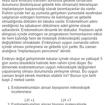
veya taze embryo) transferi sonunda gebelik olmaması
durumunu (biokimyasal gebelik bile olmamalı) tekrarlayan
implantasyon başarısızlığı olarak tanımlayanlar da vardır.
Rahim içinde her ay yumurta gelişirken yumurtalık tarafından
salgılanan estrogen hormonu ile kalınlaşan ve gebelik
olmadığında dökülen bir tabaka vardır. Endometrium adını
verdiğimiz bu tabakanın dökülmesi adet görme olarak
adlandırılır. Endometrium dinamik bir dokudur. Hastanın aylık
döngüsü içinde estrogen ve progesteron hormonlarının etkisi
ile hem kalınlığı hem de histolojik (mikroskopik) yapısında
değişiklikler olmaktadır. Embryonun uygun zamanda rahim
içinde olması yerleşmesi ve gebelik için şarttır. Bu zaman
aralığına “implantasyon penceresi” denilir.
Embryo doğal gelişiminde tubalar içinde oluşur ve yaklaşık 5
gün sonra blastokist halinde iken rahim içine düşer. Bu
dönemde endometriumun uygun mikroskopik değişimleri
yapamamış olması durumunda yerleşme olmaz. Bu uygun
zamanı tespit etmek mümkün olabilir mi? Bunun için belli
başlı 2 metod vardır.
Endometriumdan alınan biyopsinin mikroskopik
incelenmesi
LH +1
LH +7
Endometriumdan alınan biyopsi materyalinde