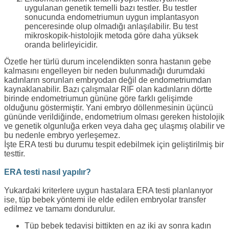
uygulanan genetik temelli bazı testler. Bu testler
sonucunda endometriumun uygun implantasyon
penceresinde olup olmadığı anlaşılabilir. Bu test
mikroskopik-histolojik metoda göre daha yüksek
oranda belirleyicidir.
Özetle her türlü durum incelendikten sonra hastanın gebe
kalmasını engelleyen bir neden bulunmadığı durumdaki
kadınların sorunları embryodan değil de endometriumdan
kaynaklanabilir. Bazı çalışmalar RIF olan kadınların dörtte
birinde endometriumun gününe göre farklı gelişimde
olduğunu göstermiştir. Yani embryo döllenmesinin üçüncü
gününde verildiğinde, endometrium olması gereken histolojik
ve genetik olgunluğa erken veya daha geç ulaşmış olabilir ve
bu nedenle embryo yerleşemez.
İşte ERA testi bu durumu tespit edebilmek için geliştirilmiş bir
testtir.
ERA testi nasıl yapılır?
Yukardaki kriterlere uygun hastalara ERA testi planlanıyor
ise, tüp bebek yöntemi ile elde edilen embryolar transfer
edilmez ve tamamı dondurulur.
Tüp bebek tedavisi bittikten en az iki ay sonra kadın