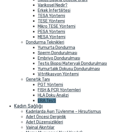
Varikosel Nedir?
Erkek İnfertilitesi
TESA Yöntemi
TESE Yöntemi
Mikro TESE Yöntemi
PESA Yöntemi
MESA Yöntemi
Dondurma Teknikleri
Yumurta Dondurma
Sperm Dondurulması
Embriyo Dondurulması
Testis Biopsi Materyali Dondurulması
Yumurtalık Dokusu Dondurulması
Vitrifikasyon Yöntemi
Genetik Tanı
PGT Yöntemi
FISH & PCR Yöntemleri
HLA Doku Analizi
ERA Testi
Kadın Sağlığı
Kadınlarda Aşırı Tüylenme – Hirsutismus
Adet Öncesi Gerginlik
Adet Düzensizlikleri
Vajinal Akıntılar