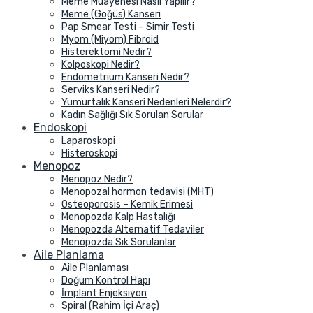
Meme Muayenesi Nasıl Yapılır?
Meme (Göğüs) Kanseri
Pap Smear Testi – Simir Testi
Myom (Miyom) Fibroid
Histerektomi Nedir?
Kolposkopi Nedir?
Endometrium Kanseri Nedir?
Serviks Kanseri Nedir?
Yumurtalık Kanseri Nedenleri Nelerdir?
Kadın Sağlığı Sık Sorulan Sorular
Endoskopi
Laparoskopi
Histeroskopi
Menopoz
Menopoz Nedir?
Menopozal hormon tedavisi (MHT)
Osteoporosis – Kemik Erimesi
Menopozda Kalp Hastalığı
Menopozda Alternatif Tedaviler
Menopozda Sık Sorulanlar
Aile Planlama
Aile Planlaması
Doğum Kontrol Hapı
İmplant Enjeksiyon
Spiral (Rahim İçi Araç)