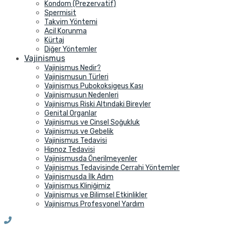
Kondom (Prezervatif)
Spermisit
Takvim Yöntemi
Acil Korunma
Kürtaj
Diğer Yöntemler
Vajinismus
Vajinismus Nedir?
Vajinismusun Türleri
Vajinismus Pubokoksigeus Kası
Vajinismusun Nedenleri
Vajinismus Riski Altındaki Bireyler
Genital Organlar
Vajinismus ve Cinsel Soğukluk
Vajinismus ve Gebelik
Vajinismus Tedavisi
Hipnoz Tedavisi
Vajinismusda Önerilmeyenler
Vajinismus Tedavisinde Cerrahi Yöntemler
Vajinismusda İlk Adım
Vajinismus Kliniğimiz
Vajinismus ve Bilimsel Etkinlikler
Vajinismus Profesyonel Yardım