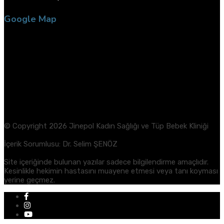
Google Map
© Copyright 2026 Jinepol Kadın Sağlığı ve Tüp Bebek Kliniği
İçerik Sorumlusu: Dr. Selim ŞENÖZ
Site içeriğinde bulunan yazılar sadece bilgilendirme amaçlıdır.
Kesinlikle hekimin hastasını muayene etmesi veya tanı koyması
yerine geçmez.