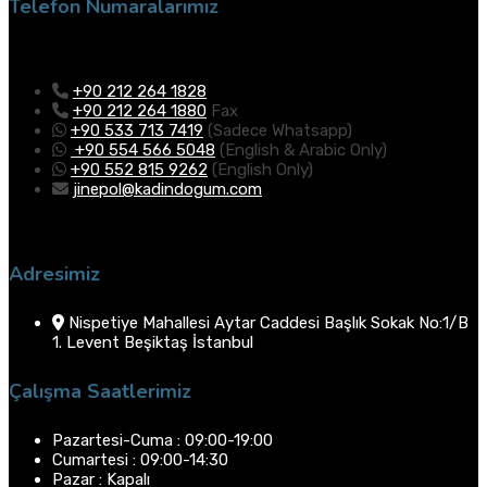
Telefon Numaralarımız
+90 212 264 1828
+90 212 264 1880
Fax
+90 533 713 7419
(Sadece Whatsapp)
+90 554 566 5048
(English & Arabic Only)
+90 552 815 9262
(English Only)
jinepol@kadindogum.com
Adresimiz
Nispetiye Mahallesi Aytar Caddesi Başlık Sokak No:1/B
1. Levent Beşiktaş İstanbul
Çalışma Saatlerimiz
Pazartesi-Cuma : 09:00-19:00
Cumartesi : 09:00-14:30
Pazar : Kapalı