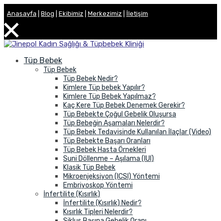
Anasayfa
|
Blog
|
Ekibimiz
|
Merkezimiz
|
İletişim
Skip
to
Tüp Bebek
content
Tüp Bebek
Tüp Bebek Nedir?
Kimlere Tüp bebek Yapılır?
Kimlere Tüp Bebek Yapılmaz?
Kaç Kere Tüp Bebek Denemek Gerekir?
Tüp Bebekte Çoğul Gebelik Oluşursa
Tüp Bebeğin Aşamaları Nelerdir?
Tüp Bebek Tedavisinde Kullanılan İlaçlar (Video)
Tüp Bebekte Başarı Oranları
Tüp Bebek Hasta Örnekleri
Suni Döllenme – Aşılama (IUI)
Klasik Tüp Bebek
Mikroenjeksiyon (ICSI) Yöntemi
Embriyoskop Yöntemi
İnfertilite (Kısırlık)
İnfertilite (Kısırlık) Nedir?
Kısırlık Tipleri Nelerdir?
Siklus Başına Gebelik Oranı