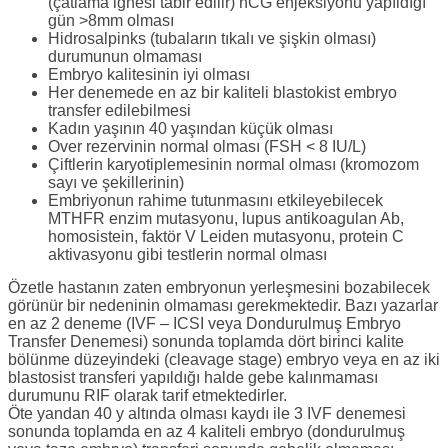
(çatlama iğnesi tabir edilir) hCG enjeksiyonu yapıldığı
gün >8mm olması
Hidrosalpinks (tubaların tıkalı ve şişkin olması)
durumunun olmaması
Embryo kalitesinin iyi olması
Her denemede en az bir kaliteli blastokist embryo
transfer edilebilmesi
Kadın yaşının 40 yaşından küçük olması
Over rezervinin normal olması (FSH < 8 IU/L)
Çiftlerin karyotiplemesinin normal olması (kromozom
sayı ve şekillerinin)
Embriyonun rahime tutunmasını etkileyebilecek
MTHFR enzim mutasyonu, lupus antikoagulan Ab,
homosistein, faktör V Leiden mutasyonu, protein C
aktivasyonu gibi testlerin normal olması
Özetle hastanın zaten embryonun yerleşmesini bozabilecek
görünür bir nedeninin olmaması gerekmektedir. Bazı yazarlar
en az 2 deneme (IVF – ICSI veya Dondurulmuş Embryo
Transfer Denemesi) sonunda toplamda dört birinci kalite
bölünme düzeyindeki (cleavage stage) embryo veya en az iki
blastosist transferi yapıldığı halde gebe kalınmaması
durumunu RIF olarak tarif etmektedirler.
Öte yandan 40 y altında olması kaydı ile 3 IVF denemesi
sonunda toplamda en az 4 kaliteli embryo (dondurulmuş