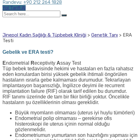
Randevu:
+90 212 264 1828
Yol Tarifi Al
Search
here...
ERA Testi
Jinepol Kadın Sağlığı & Tüpbebek Kliniği
>
Genetik Tanı
>
ERA
Testi
Gebelik ve ERA testi?
E
ndometrial
R
eceptivity
A
ssay Test
Tüp bebek tedavisinde hekimi ve hastaları en fazla rahatsız
eden konulardan birisi yüksek gebelik ihtimali öngörülen
hastaların ısrarla gebe kalmaması durumudur. Tekrarlayan
implantasyon başarısızlığı, İngilizce deyimi ile recurrent
implantation failure (RIF) olarak tarif edilen bu durumdur.
RIF tanımı üzerinde de tam bir fikir birliği yoktur. Öncelikle
hastaların şu özelliklerinin olması gereklidir.
Büyük myomların olmaması (uterus iyi huylu tümörleri)
Endometrial polip olmaması – gerekirse ofis
histeroskopi ile uterus içinin normal olduğu
gözlenmelidir.
Endometriumun yumurtanın son hazırlığını yapması için