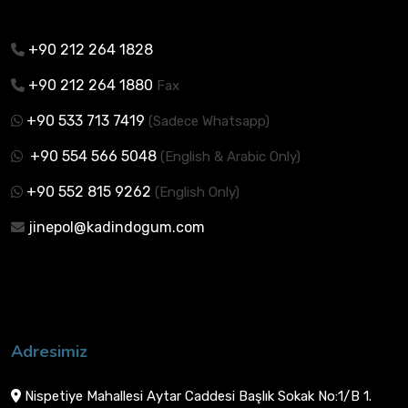
+90 212 264 1828
+90 212 264 1880
Fax
+90 533 713 7419
(Sadece Whatsapp)
+90 554 566 5048
(English & Arabic Only)
+90 552 815 9262
(English Only)
jinepol@kadindogum.com
Adresimiz
Nispetiye Mahallesi Aytar Caddesi Başlık Sokak No:1/B 1.